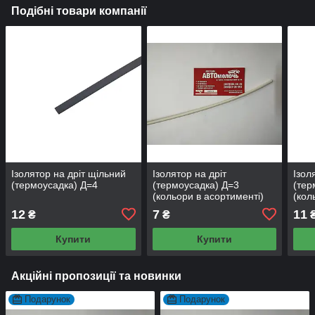
Подібні товари компанії
Ізолятор на дріт щільний
Ізолятор на дріт
Ізол
(термоусадка) Д=4
(термоусадка) Д=3
(тер
(кольори в асортименті)
(кол
12
7
11
₴
₴
Купити
Купити
Акційні пропозиції та новинки
Подарунок
Подарунок