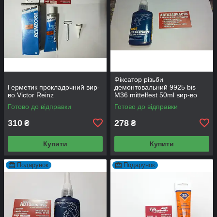
Фіксатор різьби
Герметик прокладочний вир-
демонтовальний 9925 bis
во Victor Reinz
M36 mittelfest 50ml вир-во
Mannol
Готово до відправки
Готово до відправки
310
278
₴
₴
Купити
Купити
Подарунок
Подарунок