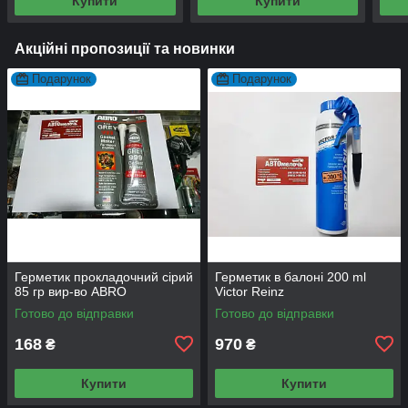
Купити
Купити
Акційні пропозиції та новинки
Подарунок
Подарунок
Герметик прокладочний сірий
Герметик в балоні 200 ml
85 гр вир-во ABRO
Victor Reinz
Готово до відправки
Готово до відправки
168
970
₴
₴
Купити
Купити