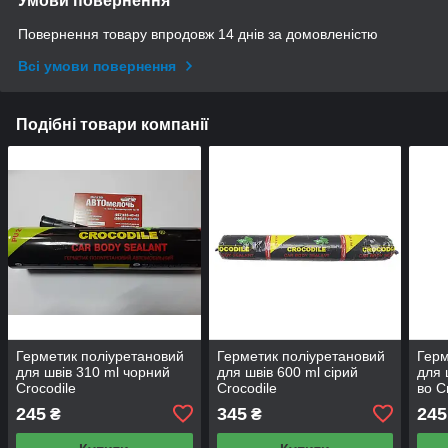
Умови повернення
Повернення товару впродовж 14 днів за домовленістю
Всі умови повернення
Подібні товари компанії
Герметик поліуретановий
Герметик поліуретановий
Герм
для швів 310 ml чорний
для швів 600 ml сірий
для 
Crocodile
Crocodile
во C
245
345
245
₴
₴