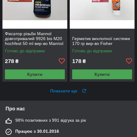
Фіксатор різьби Mannol
довготривалий 9926 bis M20
Герметик вихлопної системи
hochfest 50 ml вир-во Mannol
170 гр вир-во Fisher
Готово до відправки
Готово до відправки
278
178
₴
₴
Купити
Купити
Показати ще
Про нас
98% позитивних з 991 відгука за рік
Працює з 30.01.2016