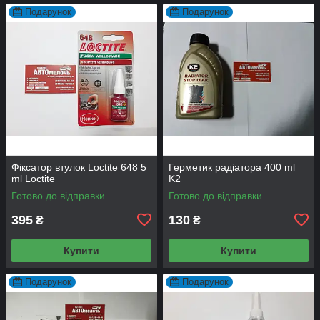
Подарунок
Подарунок
Фіксатор втулок Loctite 648 5
Герметик радіатора 400 ml
ml Loctite
K2
Готово до відправки
Готово до відправки
395
130
₴
₴
Купити
Купити
Подарунок
Подарунок