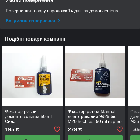
Умови повернення
Повернення товару впродовж 14 днів за домовленістю
Всі умови повернення
Подібні товари компанії
Фіксатор різьби
Фіксатор різьби Mannol
Фікс
демонтовальний 50 ml
довготривалий 9926 bis
демо
Сила
M20 hochfest 50 ml вир-во
M36 
Mannol
Man
195
278
135
₴
₴