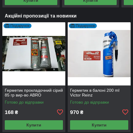
Купити
Купити
Акційні пропозиції та новинки
Подарунок
Подарунок
Герметик прокладочний сірий
Герметик в балоні 200 ml
85 гр вир-во ABRO
Victor Reinz
Готово до відправки
Готово до відправки
168
970
₴
₴
Купити
Купити