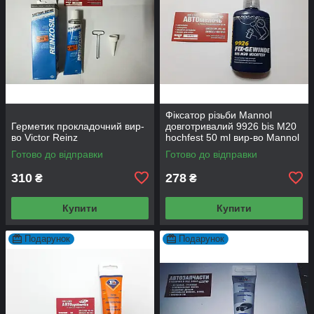
Фіксатор різьби Mannol
Герметик прокладочний вир-
довготривалий 9926 bis M20
во Victor Reinz
hochfest 50 ml вир-во Mannol
Готово до відправки
Готово до відправки
310
278
₴
₴
Купити
Купити
Подарунок
Подарунок