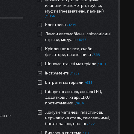
клапани, манометри, трубки,
муфти (пневматичні, паливні)
1856
Електрика
1235
Лампи автомобільні, світлодіодні:
стрічки, модуля
1053
Кріплення: кліпси, скоби,
фіксатори, накінечники
563
Шиномонтажні матеріали
380
Інструменти
1739
Витратні матеріали
633
Габаритні ліхтарі, ліхтарі LED,
додаткові ліхтарі, ДХО,
протитуманки.
404
Хомути металеві, пластикові,
вар не
нержавіюча сталь, самозажимні,
багаторазові, стяжні
322
Вихлопна система
311