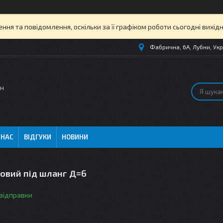
ня та повідомлення, оскільки за її графіком роботи сьогодні вихі
Фабрична, 6А, Лубни, Укр
ин
 НАС
ВІДГУКИ
НОВИНИ
ьовий під шланг Д=6
 відправки