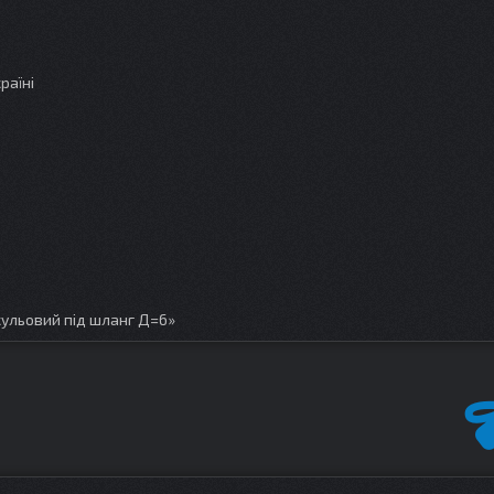
раїні
ульовий під шланг Д=6»