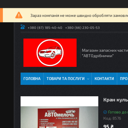
Зараз компанія не може швидко обробляти замовлен
+380 (67) 185-40-40
+380 (66) 230-05-53
Магазин запасних част
"АВТОдрібнички"
ГОЛОВНА
ТОВАРИ ТА ПОСЛУГИ
КОНТАКТИ
ПРО
Кран кул
Готово до
Код:
8576
95 ₴