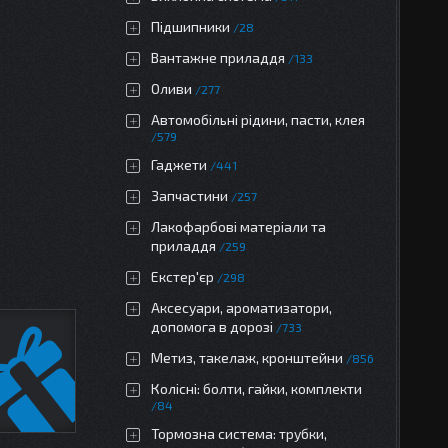
Підшипники
28
Вантажне приладдя
133
Оливи
277
Автомобільні рідини, пасти, клея
579
Гаджети
441
Запчастини
257
Лакофарбові матеріали та
приладдя
259
Екстер'єр
298
Аксесуари, ароматизатори,
допомога в дорозі
733
Метиз, такелаж, кронштейни
856
Колісні: болти, гайки, комплекти
84
Тормозна система: трубки,