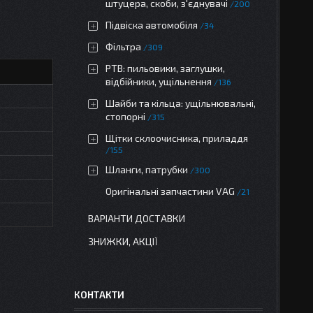
штуцера, скоби, з'єднувачі
200
Підвіска автомобіля
34
Фільтра
309
РТВ: пильовики, заглушки,
відбійники, ущільнення
136
Шайби та кільца: ущільнювальні,
стопорні
315
Щітки склоочисника, приладдя
155
Шланги, патрубки
300
Оригінальні запчастини VAG
21
ВАРІАНТИ ДОСТАВКИ
ЗНИЖКИ, АКЦІЇ
КОНТАКТИ