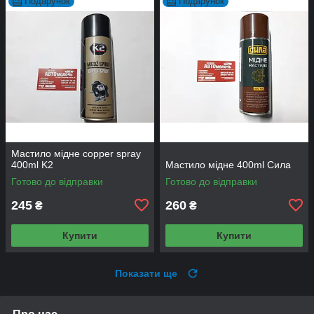
Подарунок
Подарунок
Мастило мідне copper spray
400ml K2
Мастило мідне 400ml Сила
Готово до відправки
Готово до відправки
245
260
₴
₴
Купити
Купити
Показати ще