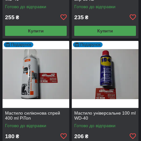
Готово до відправки
Готово до відправки
255
235
₴
₴
Купити
Купити
Подарунок
Подарунок
Мастило силіконова спрей
Мастило універсальне 100 ml
400 ml PiTon
WD-40
Готово до відправки
Готово до відправки
180
206
₴
₴