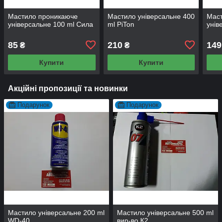
Мастило проникаюче
Мастило універсальне 400
Мас
універсальне 100 ml Сила
ml PiTon
унів
85
210
149
₴
₴
Купити
Купити
Акційні пропозиції та новинки
Подарунок
Подарунок
Мастило універсальне 200 ml
Мастило універсальне 500 ml
WD-40
вир-во К2