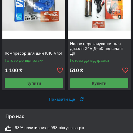
Насос перекачування для
дизеля 24V Д=50 під шланг
Компресор для шин K40 Vitol
ДК
Готово до відправки
Готово до відправки
1 100
510
₴
₴
Купити
Купити
Показати ще
Про нас
98% позитивних з 998 відгуків за рік