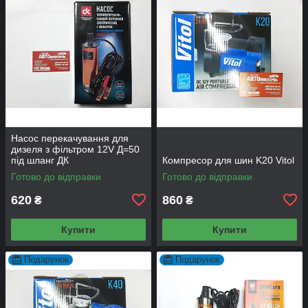
Насос перекачування для
дизеля з фільтром 12V Д=50
під шланг ДК
Компресор для шин K20 Vitol
Готово до відправки
Готово до відправки
620
860
₴
₴
Купити
Купити
Подарунок
Подарунок