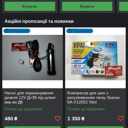
Купити
Купити
Акційні пропозиції та новинки
Подарунок
Подарунок
Насос для перекачування
Компресор для шин з
дизеля 12V Д=38 під шланг
регулюванням тиску Ураган
вир-во ДК
КА-У12052 Vitol
Готово до відправки
Готово до відправки
480
1 350
₴
₴