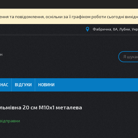
ня та повідомлення, оскільки за її графіком роботи сьогодні вихі
Фабрична, 6А, Лубни, Укр
ин
 НАС
ВІДГУКИ
НОВИНИ
льмівна 20 см M10х1 металева
 відправки