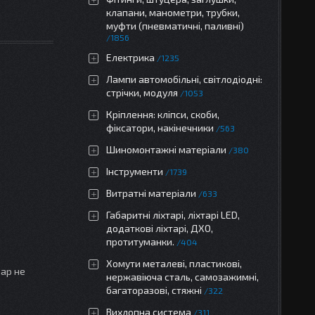
клапани, манометри, трубки,
муфти (пневматичні, паливні)
1856
Електрика
1235
Лампи автомобільні, світлодіодні:
стрічки, модуля
1053
Кріплення: кліпси, скоби,
фіксатори, накінечники
563
Шиномонтажні матеріали
380
Інструменти
1739
Витратні матеріали
633
Габаритні ліхтарі, ліхтарі LED,
додаткові ліхтарі, ДХО,
протитуманки.
404
Хомути металеві, пластикові,
вар не
нержавіюча сталь, самозажимні,
багаторазові, стяжні
322
Вихлопна система
311