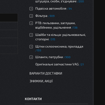
штуцера, скоби, з'єднувачі
200
Підвіска автомобіля
34
Фільтра
309
РТВ: пильовики, заглушки,
відбійники, ущільнення
136
Шайби та кільца: ущільнювальні,
стопорні
315
Щітки склоочисника, приладдя
155
Шланги, патрубки
300
Оригінальні запчастини VAG
21
ВАРІАНТИ ДОСТАВКИ
ЗНИЖКИ, АКЦІЇ
КОНТАКТИ