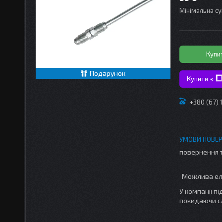
Мінімальна су
Купи
Подарунок
Купити з
+380 (67)
повернення 
У компанії п
покидаючи с