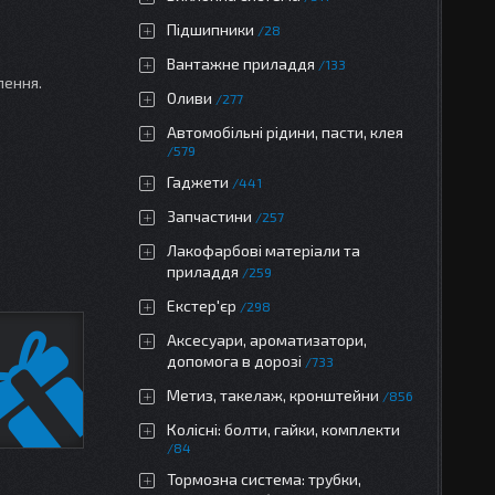
Підшипники
28
Вантажне приладдя
133
лення.
Оливи
277
Автомобільні рідини, пасти, клея
579
Гаджети
441
Запчастини
257
Лакофарбові матеріали та
приладдя
259
Екстер'єр
298
Аксесуари, ароматизатори,
допомога в дорозі
733
Метиз, такелаж, кронштейни
856
Колісні: болти, гайки, комплекти
84
Тормозна система: трубки,