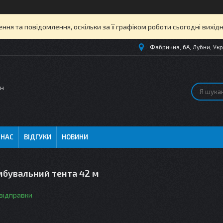
ня та повідомлення, оскільки за її графіком роботи сьогодні вихі
Фабрична, 6А, Лубни, Укр
ин
 НАС
ВІДГУКИ
НОВИНИ
мбувальний тента 42 м
 відправки