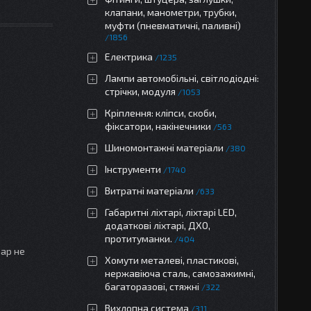
клапани, манометри, трубки,
муфти (пневматичні, паливні)
1856
Електрика
1235
Лампи автомобільні, світлодіодні:
стрічки, модуля
1053
Кріплення: кліпси, скоби,
фіксатори, накінечники
563
Шиномонтажні матеріали
380
Інструменти
1740
Витратні матеріали
633
Габаритні ліхтарі, ліхтарі LED,
додаткові ліхтарі, ДХО,
протитуманки.
404
вар не
Хомути металеві, пластикові,
нержавіюча сталь, самозажимні,
багаторазові, стяжні
322
Вихлопна система
311