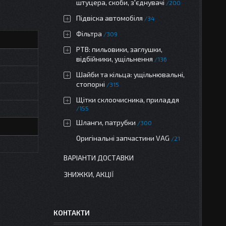
штуцера, скоби, з'єднувачі
200
Підвіска автомобіля
34
Фільтра
309
РТВ: пильовики, заглушки,
відбійники, ущільнення
136
Шайби та кільца: ущільнювальні,
стопорні
315
Щітки склоочисника, приладдя
155
Шланги, патрубки
300
Оригінальні запчастини VAG
21
ВАРІАНТИ ДОСТАВКИ
ЗНИЖКИ, АКЦІЇ
КОНТАКТИ