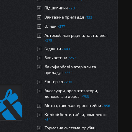
Підшипники
28
Вантажне приладдя
133
Оливи
277
Автомобільні рідини, пасти, клея
579
Гаджети
441
Запчастини
257
Лакофарбові матеріали та
приладдя
259
Екстер'єр
298
Аксесуари, ароматизатори,
допомога в дорозі
733
Метиз, такелаж, кронштейни
856
Колісні: болти, гайки, комплекти
84
Тормозна система: трубки,