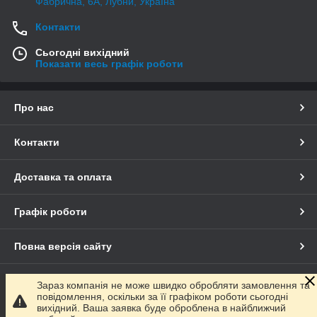
Фабрична, 6А, Лубни, Україна
Контакти
Сьогодні вихідний
Показати весь графік роботи
Про нас
Контакти
Доставка та оплата
Графік роботи
Повна версія сайту
Сайт створено на маркетплейсі
Prom.ua
Зараз компанія не може швидко обробляти замовлення та
повідомлення, оскільки за її графіком роботи сьогодні
вихідний. Ваша заявка буде оброблена в найближчий
Політика конфіденційності