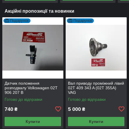
Акційні пропозиції та новинки
Подарунок
Подарунок
Датчик положення
Вал приводу проміжний лівий
розподвалу Volkswagen 02T
02T 409 343 A (02T 355A)
906 207 B
VAG
Готово до відправки
Готово до відправки
740
5 000
₴
₴
Купити
Купити