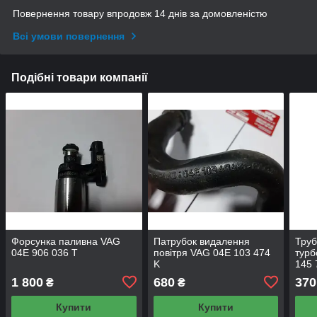
Повернення товару впродовж 14 днів за домовленістю
Всі умови повернення
Подібні товари компанії
Форсунка паливна VAG
Патрубок видалення
Труб
04E 906 036 T
повітря VAG 04E 103 474
турб
K
145 
1 800
680
370
₴
₴
Купити
Купити