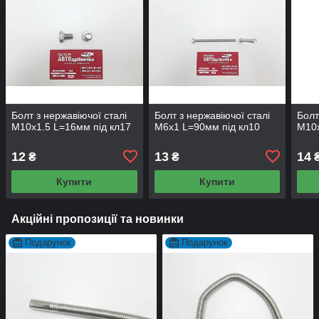
Болт з нержавіючої сталі
Болт з нержавіючої сталі
Болт
М10х1.5 L=16мм під кл17
М6х1 L=90мм під кл10
М10х
12
13
14
₴
₴
Купити
Купити
Акційні пропозиції та новинки
Подарунок
Подарунок