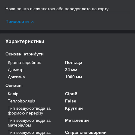
Нова пошта післяплатою або передоплата на карту.
Приховати
Характеристики
Основні атрибути
Країна виробник
Польща
Діаметр
24 мм
Довжина
1000 мм
Основні
Колір
Сірий
Теплоізоляція
False
Тип воздухоотвода за
Круглий
формою перерізу
Тип воздухоотвода за
Металевий
матеріалом
Тип воздухоотвода за
Спірально-зварний