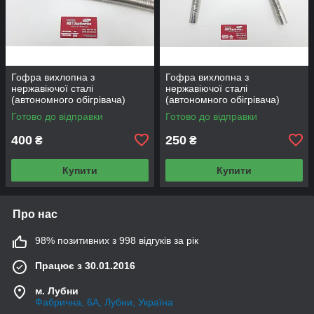
Гофра вихлопна з
Гофра вихлопна з
нержавіючої сталі
нержавіючої сталі
(автономного обігрівача)
(автономного обігрівача)
Д=24 1м
Д=24 600 мм
Готово до відправки
Готово до відправки
400
250
₴
₴
Купити
Купити
Про нас
98% позитивних з 998 відгуків за рік
Працює з 30.01.2016
м. Лубни
Фабрична, 6А, Лубни, Україна