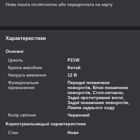
Нова пошта післяплатою або передоплата на карту.
Характеристики
Основні
Цоколь
P21W
Країна виробник
Китай
Напруга живлення
12 В
Функціональне
Передні покажчики
призначення
поворотів, Бічні покажчики
поворотів, Стоп-сигнали,
Задні протитуманні вогні,
Задні покажчики поворотів,
Лампа заднього ходу
Колір світіння
Червоний
Користувальницькі характеристики
Стан
Нове