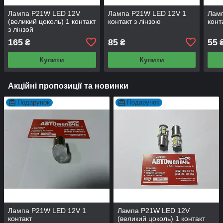
Лампа P21W LED 12V
Лампа P21W LED 12V 1
Лам
(великий цоколь) 1 контакт
контакт з лінзою
конт
з лінзой
165
85
55
₴
₴
Купити
Купити
Акційні пропозиції та новинки
Подарунок
Подарунок
Лампа P21W LED 12V 1
Лампа P21W LED 12V
контакт
(великий цоколь) 1 контакт