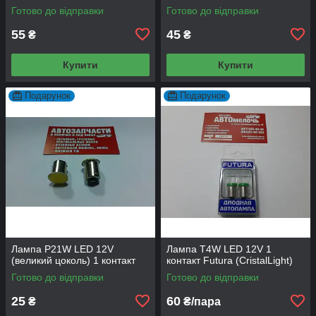
Готово до відправки
Готово до відправки
55
45
₴
₴
Купити
Купити
Подарунок
Подарунок
Лампа P21W LED 12V
Лампа T4W LED 12V 1
(великий цоколь) 1 контакт
контакт Futura (CristalLight)
Готово до відправки
Готово до відправки
25
60
₴
₴/пара