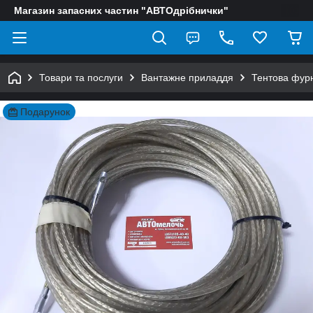
Магазин запасних частин "АВТОдрібнички"
Товари та послуги
Вантажне приладдя
Тентова фурн
Подарунок