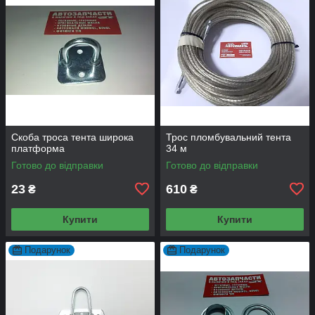
Скоба троса тента широка
Трос пломбувальний тента
платформа
34 м
Готово до відправки
Готово до відправки
23
610
₴
₴
Купити
Купити
Подарунок
Подарунок