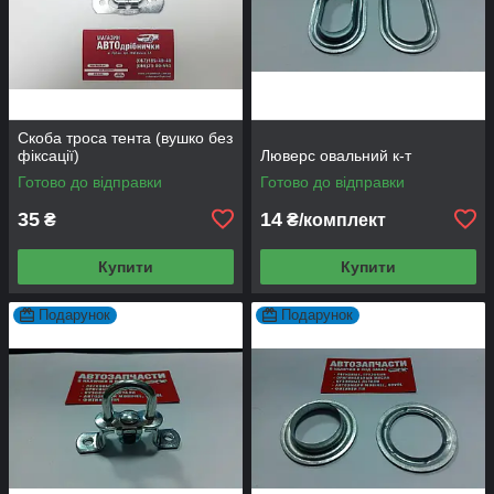
Скоба троса тента (вушко без
фіксації)
Люверс овальний к-т
Готово до відправки
Готово до відправки
35
14
₴
₴/комплект
Купити
Купити
Подарунок
Подарунок