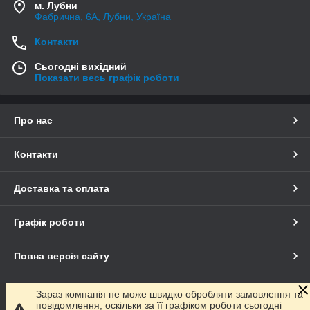
м. Лубни
Фабрична, 6А, Лубни, Україна
Контакти
Сьогодні вихідний
Показати весь графік роботи
Про нас
Контакти
Доставка та оплата
Графік роботи
Повна версія сайту
Сайт створено на маркетплейсі
Prom.ua
Зараз компанія не може швидко обробляти замовлення та
повідомлення, оскільки за її графіком роботи сьогодні