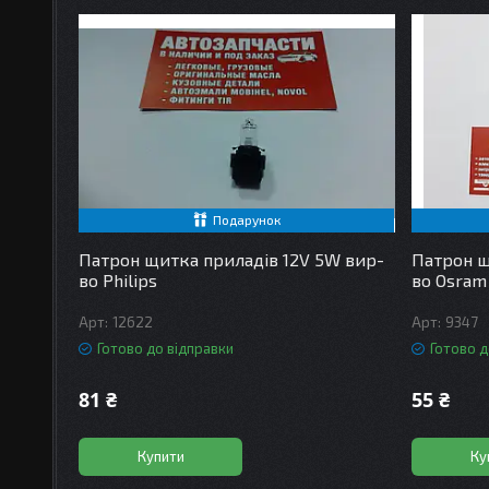
Подарунок
Патрон щитка приладів 12V 5W вир-
Патрон щ
во Philips
во Osram
12622
9347
Готово до відправки
Готово д
81 ₴
55 ₴
Купити
Ку