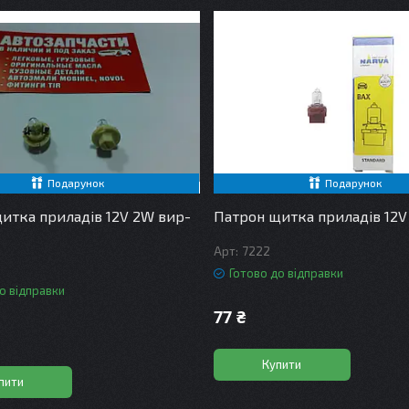
Подарунок
Подарунок
итка приладів 12V 2W вир-
Патрон щитка приладів 12V
7222
Готово до відправки
о відправки
77 ₴
Купити
пити