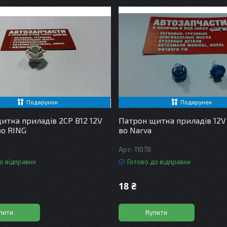
Подарунок
Подарунок
итка приладів 2CP B12 12V
Патрон щитка приладів 12V
о RING
во Narva
11078
о відправки
Готово до відправки
18 ₴
пити
Купити