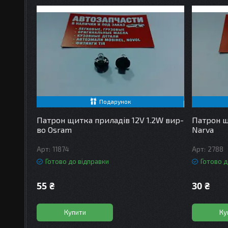
Подарунок
Патрон щитка приладів 12V 1.2W вир-
Патрон щ
во Osram
Narva
11874
2788
Готово до відправки
Готово д
55 ₴
30 ₴
Купити
Ку