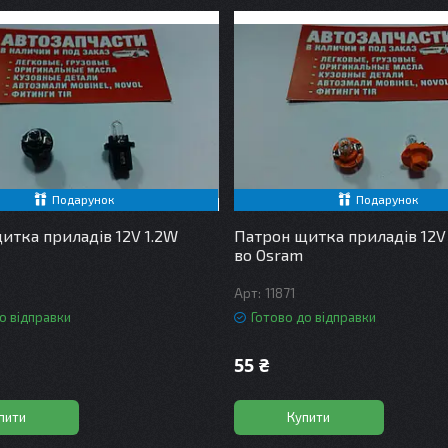
Подарунок
Подарунок
итка приладів 12V 1.2W
Патрон щитка приладів 12V 
во Osram
11871
о відправки
Готово до відправки
55 ₴
пити
Купити