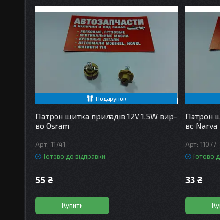
Подарунок
Патрон щитка приладів 12V 1.5W вир-
Патрон щ
во Osram
во Narva
11741
11077
Готово до відправки
Готово д
55 ₴
33 ₴
Купити
Ку