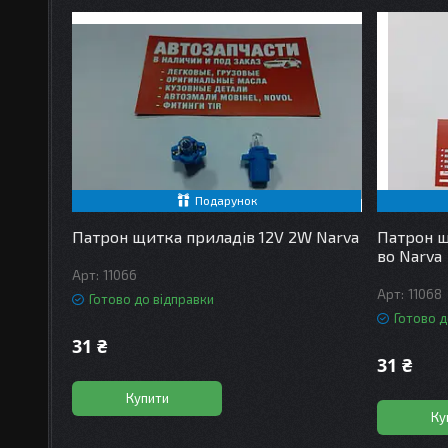
Подарунок
Патрон щитка приладів 12V 2W Narva
Патрон щ
во Narva
11066
11068
Готово до відправки
Готово д
31 ₴
31 ₴
Купити
Ку