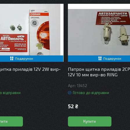
Подарунок
Подарунок
итка приладів 12V 2W вир-
Патрон щитка приладів 2CP P
12V 10 мм вир-во RING
13452
о відправки
Готово до відправки
52 ₴
пити
Купити