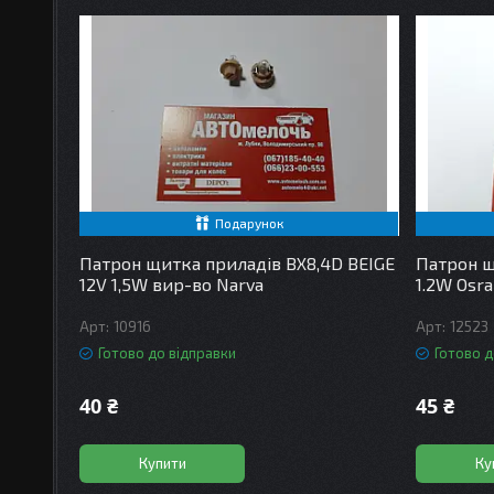
Подарунок
Патрон щитка приладів BX8,4D BEIGE
Патрон щ
12V 1,5W вир-во Narva
1.2W Osr
10916
12523
Готово до відправки
Готово д
40 ₴
45 ₴
Купити
Ку