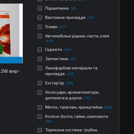
Підшипники
28
Вантажне приладдя
133
Оливи
277
Автомобільні рідини, пасти, клея
579
Гаджети
441
Запчастини
257
Лакофарбові матеріали та
 2W вир-
приладдя
259
Екстер'єр
298
Аксесуари, ароматизатори,
допомога в дорозі
733
Метиз, такелаж, кронштейни
856
Колісні: болти, гайки, комплекти
84
Тормозна система: трубки,