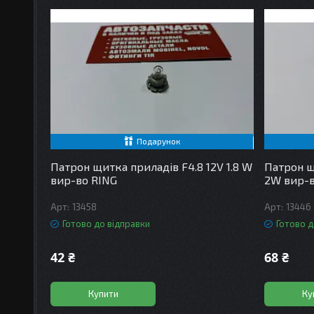
Подарунок
Патрон щитка приладів F4.8 12V 1.8 W
Патрон щ
вир-во RING
2W вир-в
13458
13446
Готово до відправки
Готово д
42 ₴
68 ₴
Купити
Ку