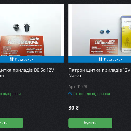
Подарунок
Подарунок
итка приладів B8.5d 12V
Патрон щитка приладів 12V
am
Narva
11078
о відправки
Готово до відправки
30 ₴
пити
Купити