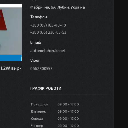
Фабрична, 6А, Лубни, Україна
+380 (67) 185-40-40
+380 (66) 230-05-53
automelo4@ukr.net
 1.2W вир-
0662300553
ГРАФІК РОБОТИ
Понеділок
09:00
17:00
Вівторок
09:00
17:00
Середа
09:00
17:00
Четвер
09:00
17:00