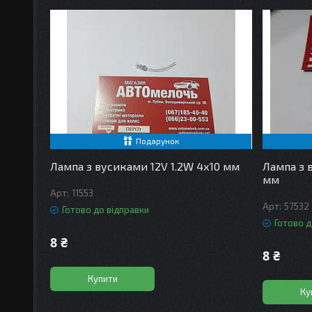
Подарунок
Лампа з вусиками 12V 1.2W 4х10 мм
Лампа з 
мм
11553
57532
Готово до відправки
Готово д
8 ₴
8 ₴
Купити
Ку