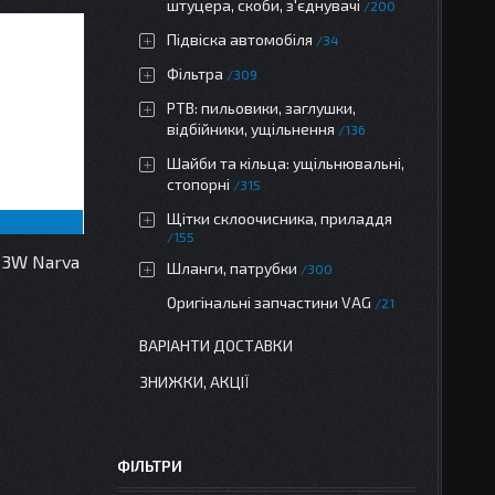
штуцера, скоби, з'єднувачі
200
Підвіска автомобіля
34
Фільтра
309
РТВ: пильовики, заглушки,
відбійники, ущільнення
136
Шайби та кільца: ущільнювальні,
стопорні
315
Щітки склоочисника, приладдя
155
 3W Narva
Шланги, патрубки
300
Оригінальні запчастини VAG
21
ВАРІАНТИ ДОСТАВКИ
ЗНИЖКИ, АКЦІЇ
ФІЛЬТРИ