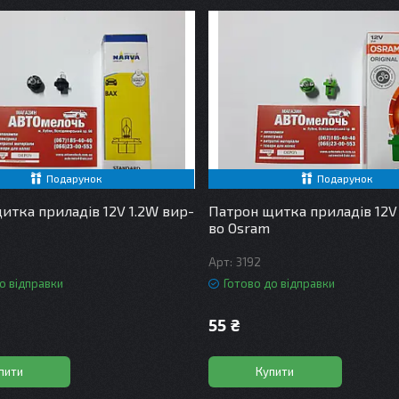
Подарунок
Подарунок
итка приладів 12V 1.2W вир-
Патрон щитка приладів 12V
во Osram
3192
о відправки
Готово до відправки
55 ₴
пити
Купити