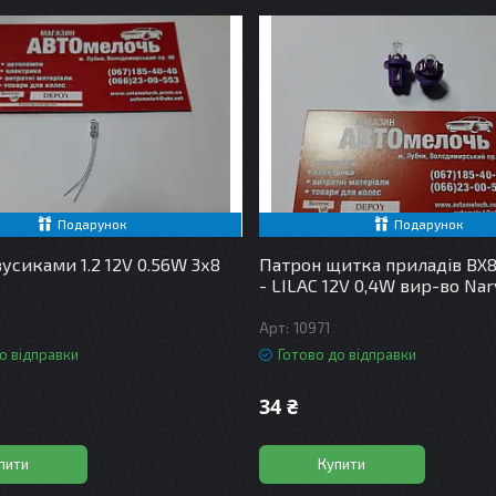
Подарунок
Подарунок
вусиками 1.2 12V 0.56W 3х8
Патрон щитка приладів BX8
- LILAC 12V 0,4W вир-во Nar
10971
о відправки
Готово до відправки
34 ₴
пити
Купити