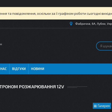
ня та повідомлення, оскільки за її графіком роботи сьогодні вихі
Фабрична, 6А, Лубни, Укр
ин
 НАС
ВІДГУКИ
НОВИНИ
АТРОНОМ РОЗЖАРЮВАННЯ 12V
Галерея