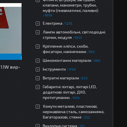
клапани, манометри, трубки,
муфти (пневматичні, паливні)
1856
Електрика
1235
Лампи автомобільні, світлодіодні:
стрічки, модуля
1053
Кріплення: кліпси, скоби,
фіксатори, накінечники
563
Шиномонтажні матеріали
380
1.1W вир-
Інструменти
1740
Витратні матеріали
633
Габаритні ліхтарі, ліхтарі LED,
додаткові ліхтарі, ДХО,
протитуманки.
404
Хомути металеві, пластикові,
нержавіюча сталь, самозажимні,
багаторазові, стяжні
322
Вихлопна система
311