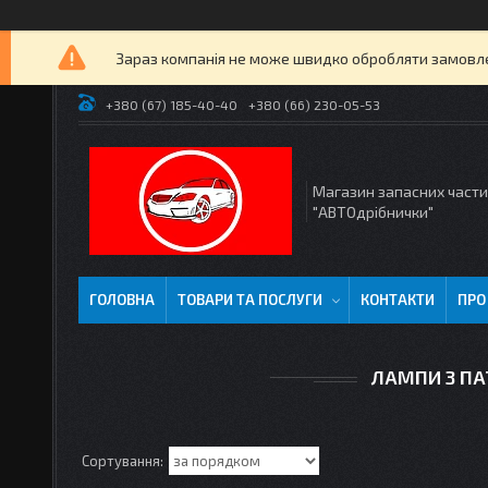
Зараз компанія не може швидко обробляти замовлен
+380 (67) 185-40-40
+380 (66) 230-05-53
Магазин запасних част
"АВТОдрібнички"
ГОЛОВНА
ТОВАРИ ТА ПОСЛУГИ
КОНТАКТИ
ПРО
ЛАМПИ З П