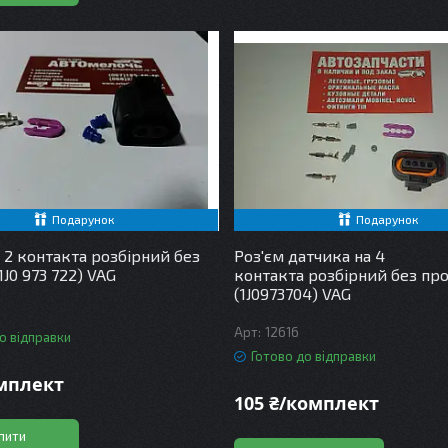
Подарунок
Подарунок
а 2 контакта розбірний без
Роз'єм датчика на 4
1J0 973 722) VAG
контакта розбірний без про
(1J0973704) VAG
12616
о відправки
Готово до відправки
омплект
105 ₴/комплект
пити