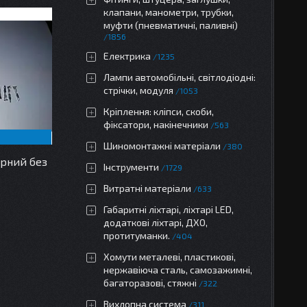
клапани, манометри, трубки,
муфти (пневматичні, паливні)
1856
Електрика
1235
Лампи автомобільні, світлодіодні:
стрічки, модуля
1053
Кріплення: кліпси, скоби,
фіксатори, накінечники
563
Шиномонтажні матеріали
380
ірний без
Інструменти
1729
Витратні матеріали
633
Габаритні ліхтарі, ліхтарі LED,
додаткові ліхтарі, ДХО,
протитуманки.
404
Хомути металеві, пластикові,
нержавіюча сталь, самозажимні,
багаторазові, стяжні
322
Вихлопна система
311