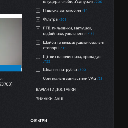
штуцера, скоби, з'єднувачі
200
Підвіска автомобіля
34
Фільтра
309
РТВ: пильовики, заглушки,
відбійники, ущільнення
136
Шайби та кільца: ущільнювальні,
стопорні
315
Щітки склоочисника, приладдя
155
Шланги, патрубки
300
Оригінальні запчастини VAG
та
21
73703)
ВАРІАНТИ ДОСТАВКИ
ЗНИЖКИ, АКЦІЇ
ФІЛЬТРИ