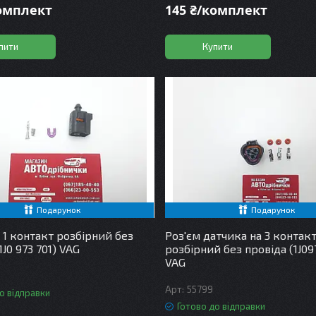
комплект
145 ₴/комплект
пити
Купити
Подарунок
Подарунок
 1 контакт розбірний без
Роз'єм датчика на 3 контак
1J0 973 701) VAG
розбірний без провіда (1J09
VAG
55799
о відправки
Готово до відправки