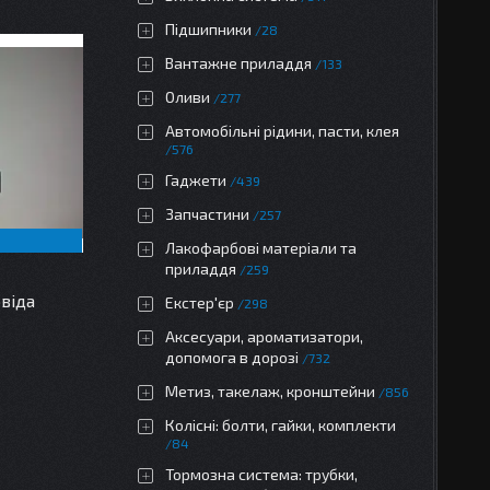
Підшипники
28
Вантажне приладдя
133
Оливи
277
Автомобільні рідини, пасти, клея
576
Гаджети
439
Запчастини
257
Лакофарбові матеріали та
приладдя
259
віда
Екстер'єр
298
Аксесуари, ароматизатори,
допомога в дорозі
732
Метиз, такелаж, кронштейни
856
Колісні: болти, гайки, комплекти
84
Тормозна система: трубки,