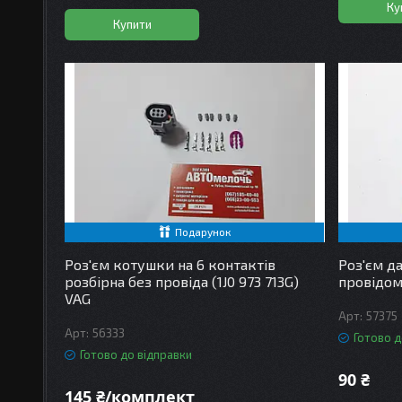
Ку
Купити
Подарунок
Роз'єм котушки на 6 контактів
Роз'єм да
розбірна без провіда (1J0 973 713G)
провідом
VAG
57375
56333
Готово д
Готово до відправки
90 ₴
145 ₴/комплект