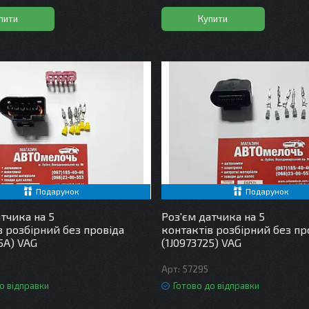
пити
Купити
Подарунок
Подарунок
атчика на 5
Роз'єм датчика на 5
в розбірний без провіда
контактів розбірний без пр
5A) VAG
(1J0973725) VAG
57295
о відправки
Готово до відправки