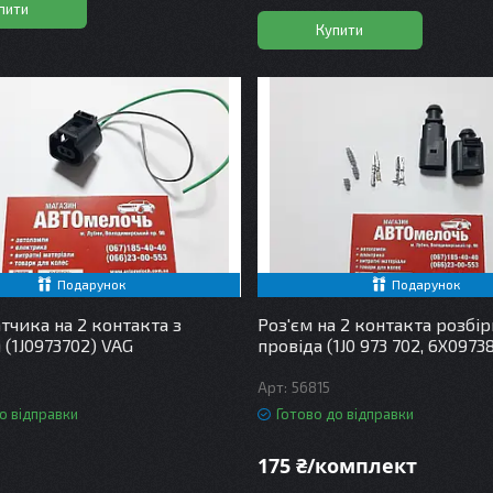
пити
Купити
Подарунок
Подарунок
тчика на 2 контакта з
Роз'єм на 2 контакта розбі
 (1J0973702) VAG
провіда (1J0 973 702, 6X0973
56815
о відправки
Готово до відправки
175 ₴/комплект