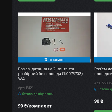
Подарунок
Роз'єм датчика на 2 контакта
Роз'єм да
розбірний без провіда (1J0973702)
провідом
VAG
56806
13121
Готово д
Готово до відправки
90 ₴
90 ₴/комплект