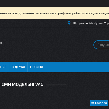
ня та повідомлення, оскільки за її графіком роботи сьогодні вихі
Фабрична, 6А, Лубни, Укр
ин
 НАС
ВІДГУКИ
НОВИНИ
З'ЄМИ МОДЕЛЬНІ VAG
Галерея