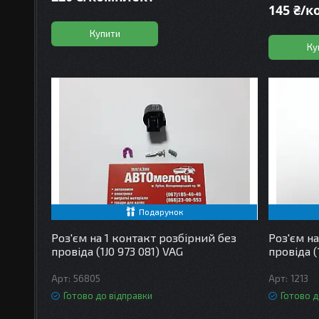
145 ₴/
Купити
Ку
Подарунок
Роз'єм на 1 контакт розбірний без
Роз'єм на
провіда (1J0 973 081) VAG
провіда (
56805
1213
Готово до відправки
Готово д