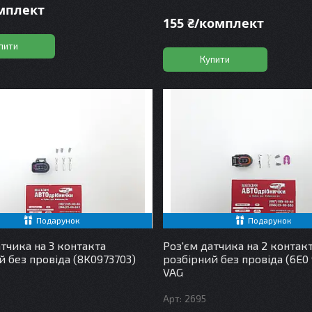
омплект
155 ₴/комплект
пити
Купити
Подарунок
Подарунок
атчика на 3 контакта
Роз'єм датчика на 2 контак
й без провіда (8K0973703)
розбірний без провіда (6E0 
VAG
2695