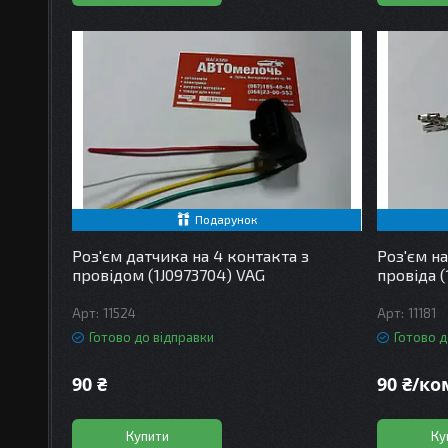
Подарунок
Роз'єм датчика на 4 контакта з
Роз'єм н
провідом (1J0973704) VAG
провіда (
11524
11181
Готово до відправки
Готово д
90 ₴
90 ₴/к
Купити
Ку