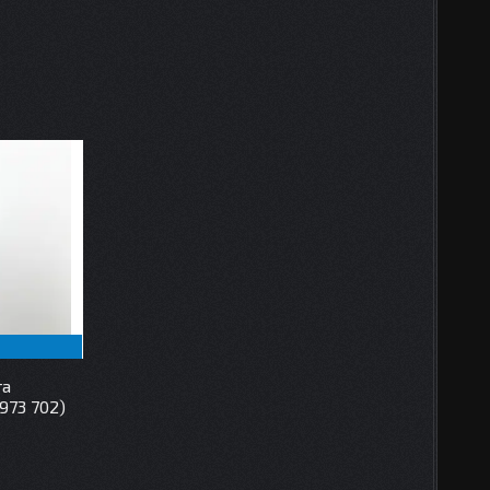
та
973 702)