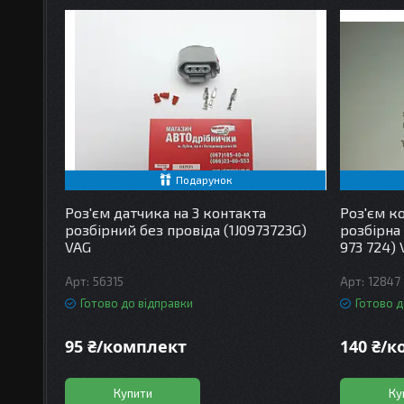
Подарунок
Роз'єм датчика на 3 контакта
Роз'єм к
розбірний без провіда (1J0973723G)
розбірна 
VAG
973 724)
56315
12847
Готово до відправки
Готово д
95 ₴/комплект
140 ₴/
Купити
Ку