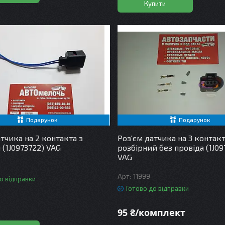
Купити
Подарунок
Подарунок
тчика на 2 контакта з
Роз'єм датчика на 3 контак
 (1J0973722) VAG
розбірний без провіда (1J09
VAG
11999
о відправки
Готово до відправки
95 ₴/комплект