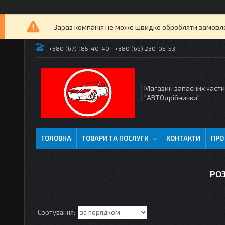
Зараз компанія не може швидко обробляти замовлен
+380 (67) 185-40-40
+380 (66) 230-05-53
Магазин запасних част
"АВТОдрібнички"
ГОЛОВНА
ТОВАРИ ТА ПОСЛУГИ
КОНТАКТИ
ПРО
РО