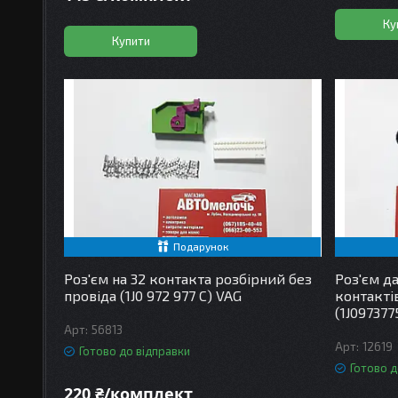
Ку
Купити
Подарунок
Роз'єм на 32 контакта розбірний без
Роз'єм д
провіда (1J0 972 977 C) VAG
контакті
(1J097377
56813
12619
Готово до відправки
Готово д
220 ₴/комплект