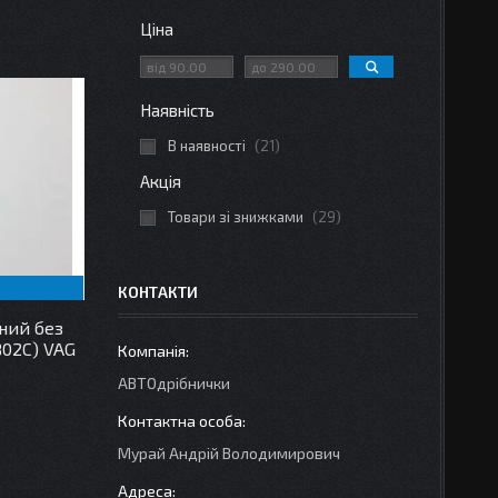
Ціна
Наявність
В наявності
21
Акція
Товари зі знижками
29
КОНТАКТИ
рний без
802C) VAG
АВТОдрібнички
Мурай Андрій Володимирович