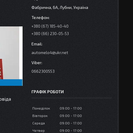
Фабрична, 6А, Лубни, Україна
+380 (67) 185-40-40
+380 (66) 230-05-53
automelo4@ukr.net
0662300553
ГРАФІК РОБОТИ
овіда
Понеділок
09:00
17:00
Вівторок
09:00
17:00
Середа
09:00
17:00
Четвер
09:00
17:00