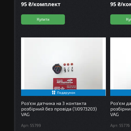
95 ₴/комплект
95 ₴/к
Купити
Ку
Подарунок
Роз'єм датчика на 3 контакта
Роз'єм д
розбірний без провіда (1J0973203)
розбірни
VAG
VAG
55799
55776