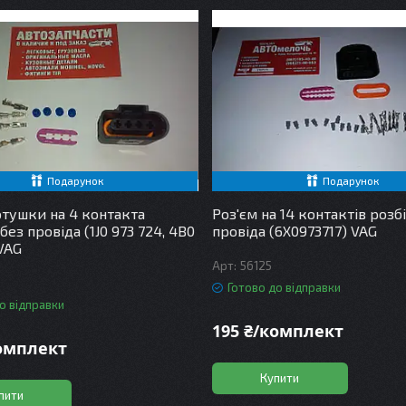
Подарунок
Подарунок
отушки на 4 контакта
Роз'єм на 14 контактів розб
без провіда (1J0 973 724, 4B0
провіда (6X0973717) VAG
 VAG
56125
Готово до відправки
о відправки
195 ₴/комплект
комплект
Купити
пити