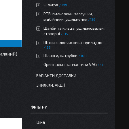
Фільтра
309
РТВ: пильовики, заглушки,
відбійники, ущільнення
136
Шайби та кільца: ущільнювальні,
стопорні
315
Щітки склоочисника, приладдя
155
кляний)
Шланги, патрубки
300
Оригінальні запчастини VAG
21
ВАРІАНТИ ДОСТАВКИ
ЗНИЖКИ, АКЦІЇ
ФІЛЬТРИ
Ціна