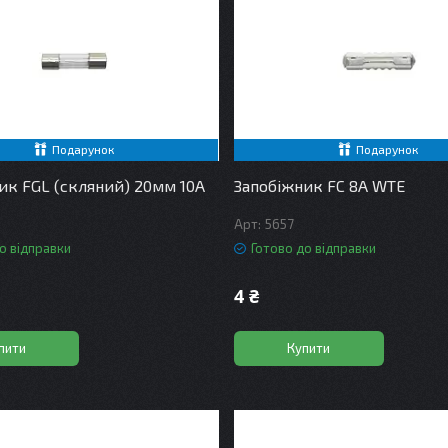
Подарунок
Подарунок
ик FGL (скляний) 20мм 10A
Запобіжник FC 8А WTE
5657
о відправки
Готово до відправки
4 ₴
пити
Купити