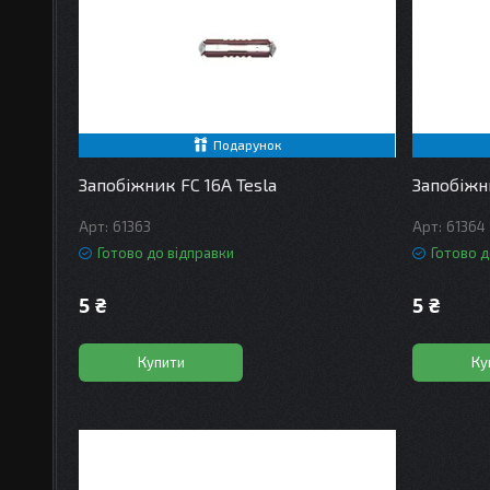
Подарунок
Запобіжник FC 16А Tesla
Запобіжн
61363
61364
Готово до відправки
Готово д
5 ₴
5 ₴
Купити
Ку