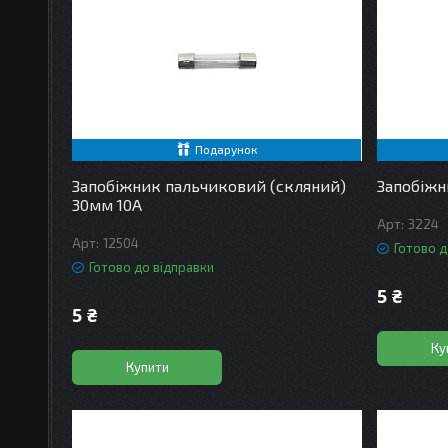
Подарунок
Запобіжник пальчиковий (скляний)
Запобіжн
30мм 10A
3224
12504
Готово д
Готово до відправки
5 ₴
5 ₴
Ку
Купити