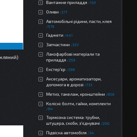
Вантажне приладдя
133
Оливи
277
Автомобільні рідини, пасти, клея
579
Гаджети
441
Запчастини
257
Лакофарбові матеріали та
кляний)
приладдя
259
Екстер'єр
298
Аксесуари, ароматизатори,
допомога в дорозі
733
Метиз, такелаж, кронштейни
856
Колісні: болти, гайки, комплекти
84
Тормозна система: трубки,
штуцера, скоби, з'єднувачі
200
Підвіска автомобіля
34