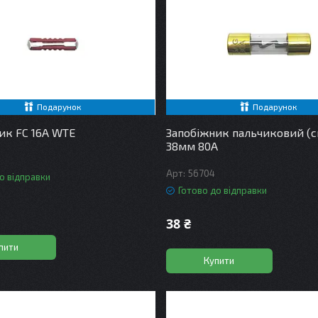
Подарунок
Подарунок
ик FC 16A WTE
Запобіжник пальчиковий (с
38мм 80A
56704
о відправки
Готово до відправки
38 ₴
пити
Купити