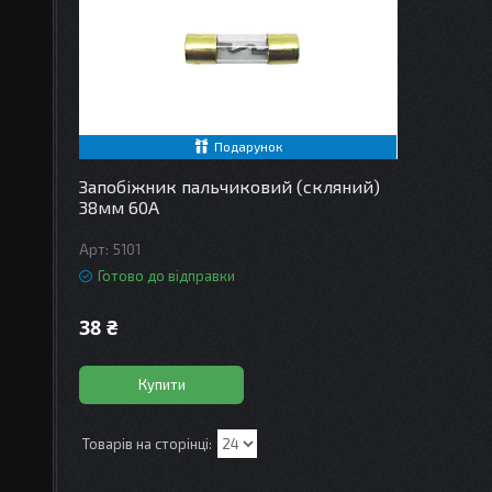
Подарунок
Запобіжник пальчиковий (скляний)
38мм 60A
5101
Готово до відправки
38 ₴
Купити