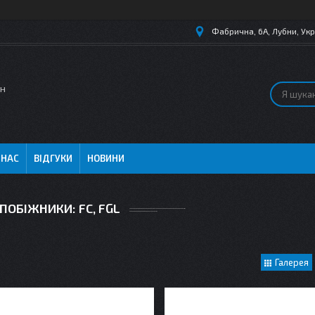
Фабрична, 6А, Лубни, Укр
ин
 НАС
ВІДГУКИ
НОВИНИ
ПОБІЖНИКИ: FC, FGL
Галерея