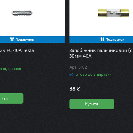
Подарунок
Подарунок
ик FC 40А Tesla
Запобіжник пальчиковий (с
38мм 40A
5102
о відправки
Готово до відправки
38 ₴
пити
Купити