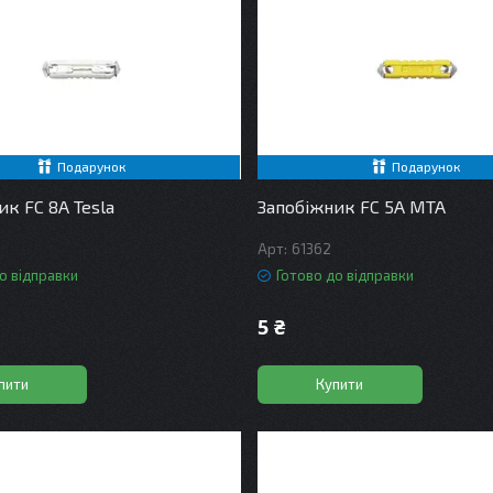
Подарунок
Подарунок
ик FC 8А Tesla
Запобіжник FC 5A MTA
61362
о відправки
Готово до відправки
5 ₴
пити
Купити