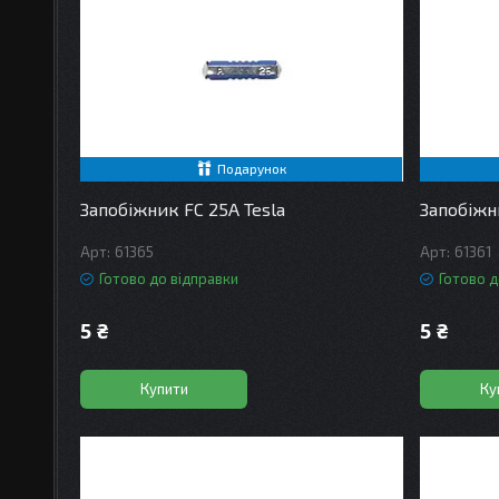
Подарунок
Запобіжник FC 25А Tesla
Запобіжн
61365
61361
Готово до відправки
Готово д
5 ₴
5 ₴
Купити
Ку