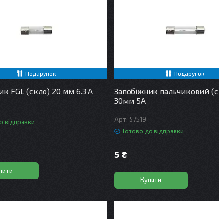
Подарунок
Подарунок
ик FGL (скло) 20 мм 6.3 А
Запобіжник пальчиковий (с
30мм 5A
57519
о відправки
Готово до відправки
5 ₴
пити
Купити