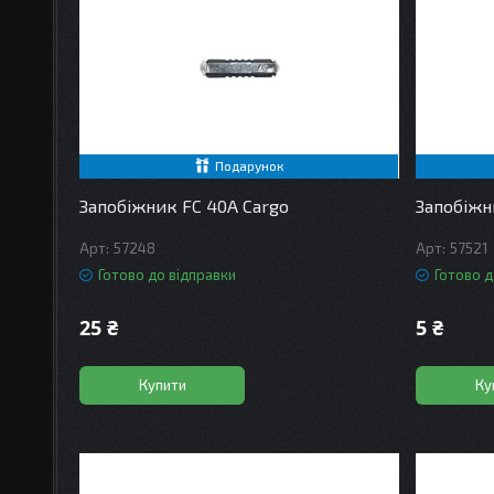
Подарунок
Запобіжник FC 40A Cargo
Запобіжн
57248
57521
Готово до відправки
Готово д
25 ₴
5 ₴
Купити
Ку