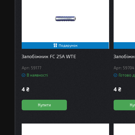
Подарунок
Запобіжник FC 25А WTE
Запобіжн
59177
59704
В наявності
Готово д
4 ₴
4 ₴
Купити
Ку