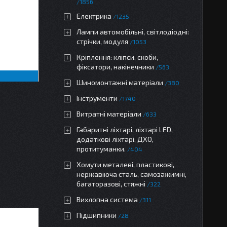
1856
Електрика
1235
Лампи автомобільні, світлодіодні:
стрічки, модуля
1053
Кріплення: кліпси, скоби,
фіксатори, накінечники
563
Шиномонтажні матеріали
380
Інструменти
1740
Витратні матеріали
633
Габаритні ліхтарі, ліхтарі LED,
додаткові ліхтарі, ДХО,
протитуманки.
404
Хомути металеві, пластикові,
нержавіюча сталь, самозажимні,
багаторазові, стяжні
322
Вихлопна система
311
Підшипники
28