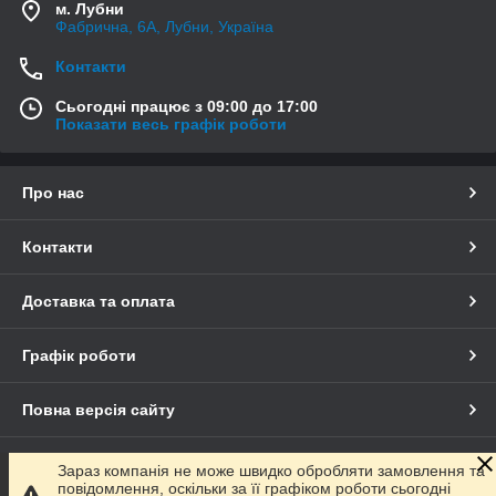
м. Лубни
Фабрична, 6А, Лубни, Україна
Контакти
Сьогодні працює з 09:00 до 17:00
Показати весь графік роботи
Про нас
Контакти
Доставка та оплата
Графік роботи
Повна версія сайту
Сайт створено на маркетплейсі
Prom.ua
Зараз компанія не може швидко обробляти замовлення та
повідомлення, оскільки за її графіком роботи сьогодні