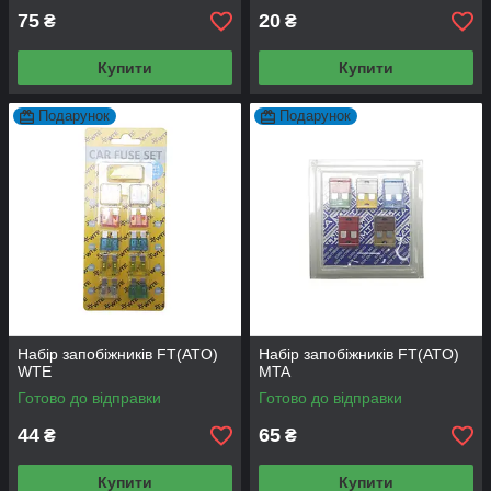
75
20
₴
₴
Купити
Купити
Подарунок
Подарунок
Набір запобіжників FT(ATO)
Набір запобіжників FT(ATO)
WTE
MTA
Готово до відправки
Готово до відправки
44
65
₴
₴
Купити
Купити