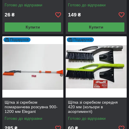
Готово до відправки
Готово до відправки
26
149
₴
₴
Купити
Купити
Подарунок
Подарунок
Щітка зі скребком
Щітка зі скребком середня
помаранчева розсувна 900-
420 мм (кольори в
1200 мм Elegant
асортименті)
Готово до відправки
Готово до відправки
285
60
₴
₴