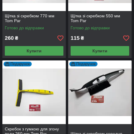
Щітка зі скребком 770 мм
Щітка зі скребком 550 мм
Tom Par
Tom Par
Готово до відправки
Готово до відправки
260
115
₴
₴
Купити
Купити
Подарунок
Подарунок
Скребок з гумкою для згону
води 260 мм Tom Par
Щітка зі скребком середня