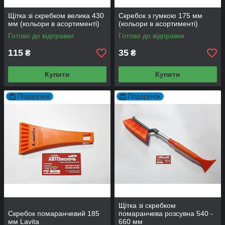
Щітка зі скребком велика 430
Скребок з гумкою 175 мм
мм (кольори в асортименті)
(кольори в асортименті)
Готово до відправки
Готово до відправки
115
35
₴
₴
Купити
Купити
Подарунок
Подарунок
Щітка зі скребком
Скребок помаранчевий 185
помаранчева розсувна 540 -
мм Lavita
660 мм