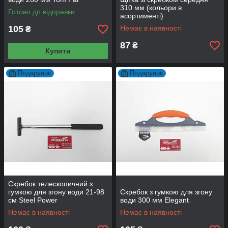
310 мм (кольори в
Готово до відправки
асортименті)
105
Немає в наявності
₴
87
₴
Купити
Подарунок
Подарунок
Скребок телескопичний з
гумкою для згону води 21-98
Скребок з гумкою для згону
см Steel Power
води 300 мм Elegant
Немає в наявності
Немає в наявності