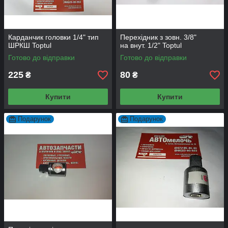
Карданчик головки 1/4" тип
Перехідник з зовн. 3/8"
ШРКШ Toptul
на внут. 1/2" Toptul
Готово до відправки
Готово до відправки
225
80
₴
₴
Купити
Купити
Подарунок
Подарунок