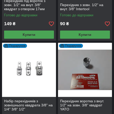
Перехідник під вороток з
зовн. 1/2" на внут. 3/8"
Перехідник з зовн. 1/2" на
квадрат з отвором 17мм
внут. 3/8" Intertool
Toptul
Готово до відправки
Готово до відправки
149
90
₴
₴
Купити
Купити
Подарунок
Подарунок
Набір перехідників з
Перехідник воротка з внут.
зовнішнього квадрата 3/8" на
1/2" на зовн. 3/8" квадрат
1/4" 3/8" 1/2"
YATO