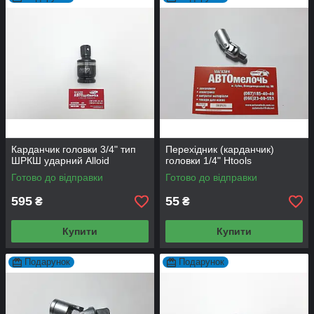
Карданчик головки 3/4" тип
Перехідник (карданчик)
ШРКШ ударний Alloid
головки 1/4" Htools
Готово до відправки
Готово до відправки
595
55
₴
₴
Купити
Купити
Подарунок
Подарунок