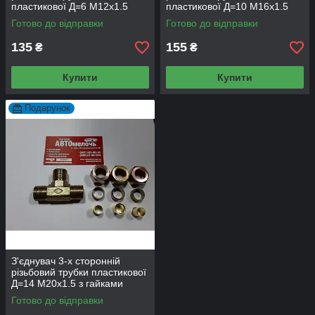
пластикової Д=6 М12х1.5
пластикової Д=10 М16х1.5
з гайками
з гайками
Готово до відправки
Готово до відправки
135
155
₴
₴
Купити
Купити
Подарунок
З'єднувач 3-х сторонній
різьбовий трубки пластикової
Д=14 М20х1.5 з гайками
Готово до відправки