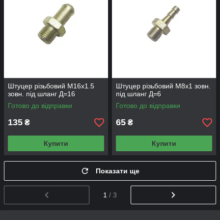
Штуцер різьбовий М16х1.5
Штуцер різьбовий М8х1 зовн.
зовн. під шланг Д=16
під шланг Д=6
Готово до відправки
Готово до відправки
135
65
₴
₴
Купити
Купити
Показати ще
1
/ 3