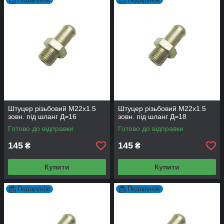
Штуцер різьбовий М22х1.5
Штуцер різьбовий М22х1.5
зовн. під шланг Д=16
зовн. під шланг Д=18
Готово до відправки
Готово до відправки
145
145
₴
₴
Купити
Купити
Подарунок
Подарунок