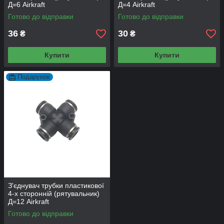
Д=6 Airkraft
Д=4 Airkraft
Готово до відправки
Готово до відправки
36
30
₴
₴
Купити
Купити
Подарунок
З'єднувач трубки пластикової
4-х сторонній (рятувальник)
Д=12 Airkraft
Готово до відправки